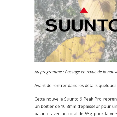
des
test
et
analyses
de
brevets
!
Mais
aussi
des
Au programme : Passage en revue de la nouve
photographies
des
Avant de rentrer dans les détails quelques 
mes
voyages,
Cette nouvelle Suunto 9 Peak Pro repren
ou
un boîtier de 10,8mm d’épaisseur pour un
de
balance avec un total de 55g pour la vers
courses