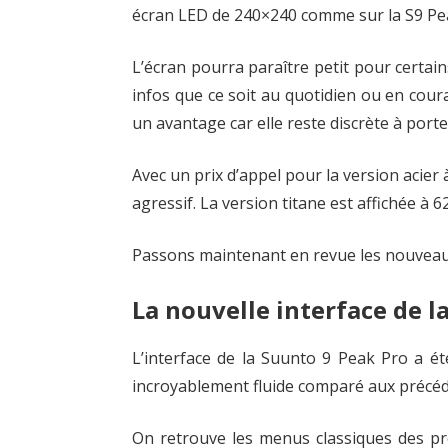
écran LED de 240×240 comme sur la S9 Pe
..
Et
L’écran pourra paraître petit pour certains
surtout,
infos que ce soit au quotidien ou en couran
beaucoup
de
un avantage car elle reste discrète à porte
plaisir
Avec un prix d’appel pour la version acier
agressif. La version titane est affichée à 6
Passons maintenant en revue les nouveau
La nouvelle interface de l
L’interface de la Suunto 9 Peak Pro a ét
incroyablement fluide comparé aux précéd
On retrouve les menus classiques des p