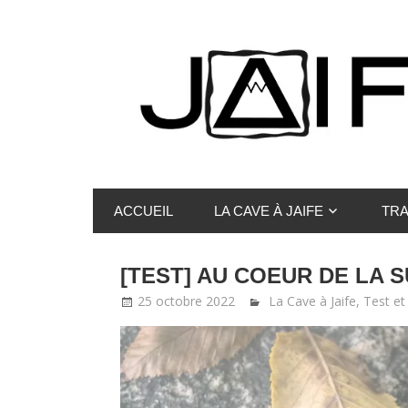
Skip
to
content
Reflexions
La
sur
ACCUEIL
LA CAVE À JAIFE
TRA
la
Cave
course
à
à
[TEST] AU COEUR DE LA 
pied,
Jaife
25 octobre 2022
jaife
La Cave à Jaife
,
Test et
les
entraînements,
le
matériel
avec