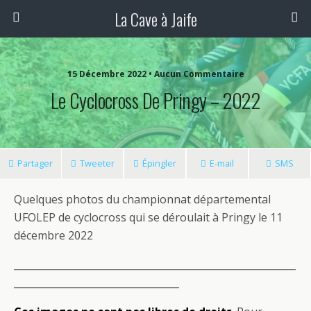
La Cave à Jaife
15 Décembre 2022 • Aucun Commentaire
Le Cyclocross De Pringy – 2022
Partager
Tweeter
Épingler
E-mail
SMS
Quelques photos du championnat départemental
UFOLEP de cyclocross qui se déroulait à Pringy le 11
décembre 2022
__________________________________________________________
__________________________________