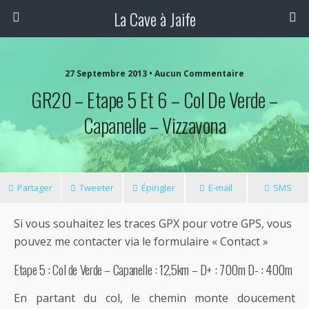
La Cave à Jaife
27 Septembre 2013 • Aucun Commentaire
GR20 – Etape 5 Et 6 – Col De Verde –
Capanelle – Vizzavona
Partager
Tweeter
Épingler
E-mail
SMS
Si vous souhaitez les traces GPX pour votre GPS, vous
pouvez me contacter via le formulaire « Contact »
Etape 5 : Col de Verde – Capanelle : 12,5km – D+ : 700m D- : 400m
En partant du col, le chemin monte doucement