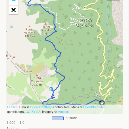
−
Leaflet
| Data ©
OpenStreetMap
contributors, Maps ©
OpenStreetMap
contributors,
CC-BY-SA
, Imagery ©
Mapbox