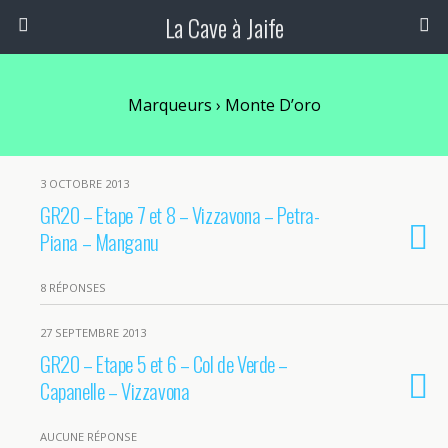
La Cave à Jaife
Marqueurs › Monte D’oro
3 OCTOBRE 2013
GR20 – Etape 7 et 8 – Vizzavona – Petra-
Piana – Manganu
8 RÉPONSES
27 SEPTEMBRE 2013
GR20 – Etape 5 et 6 – Col de Verde –
Capanelle – Vizzavona
AUCUNE RÉPONSE