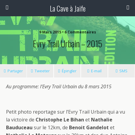
La Cave à Jaife
9 Mars 2015 • 6 Commentaires
Evry Trail Urbain – 2015
Partager
Tweeter
Épingler
E-mail
SMS
Au programme: l’Evry Trail Urbain du 8 mars 2015
Petit photo reportage sur l’Evry Trail Urbain qui a vu
la victoire de
Christophe Le Bihan
et
Nathalie
Bauduceau
sur le 12km, de
Benoit Gandelot
et