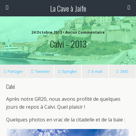
La Cave à Jaife
24 Octobre 2013 • Aucun Commentaire
Calvi – 2013
Partager
Tweeter
Épingler
E-mail
SMS
Calvi
Après notre GR20, nous avons profité de quelques
jours de repos à Calvi. Quel plaisir !
Quelques photos en vrac de la citadelle et de la baie :