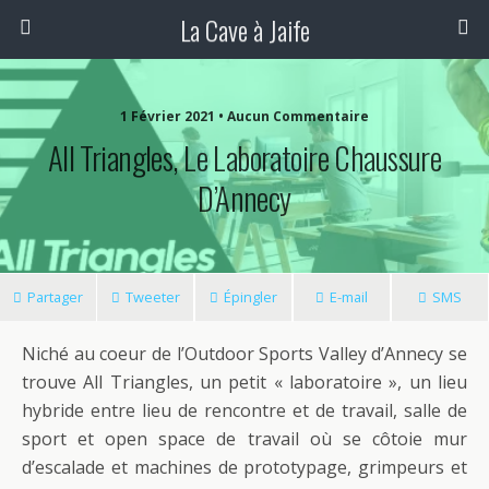
La Cave à Jaife
1 Février 2021 • Aucun Commentaire
All Triangles, Le Laboratoire Chaussure
D’Annecy
Partager
Tweeter
Épingler
E-mail
SMS
Niché au coeur de l’Outdoor Sports Valley d’Annecy se
trouve All Triangles, un petit « laboratoire », un lieu
hybride entre lieu de rencontre et de travail, salle de
sport et open space de travail où se côtoie mur
d’escalade et machines de prototypage, grimpeurs et