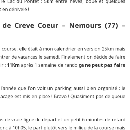
e le Lac du Pontet : 5km entre névés, boue et quelques
t en dénivelé !
 de Creve Coeur – Nemours (77) –
e course, elle était à mon calendrier en version 25km mais
entrer de vacances le samedi. Finalement on décide de faire
ir :
11Km
après 1 semaine de rando
ça ne peut pas faire
 l’année que l’on voit un parking aussi bien organisé : le
placage est mis en place ! Bravo ! Quasiment pas de queue
as de vraie ligne de départ et un petit 6 minutes de retard
nc à 10h05, le part plutôt vers le milieu de la course mais