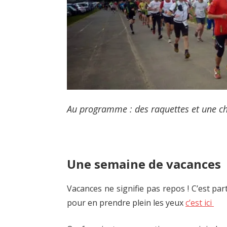
des
test
et
analyses
de
brevets
!
Mais
Au programme : des raquettes et une ch
aussi
des
photographies
des
Une semaine de vacances
mes
voyages,
Vacances ne signifie pas repos ! C’est pa
ou
pour en prendre plein les yeux
c’est ici
de
courses