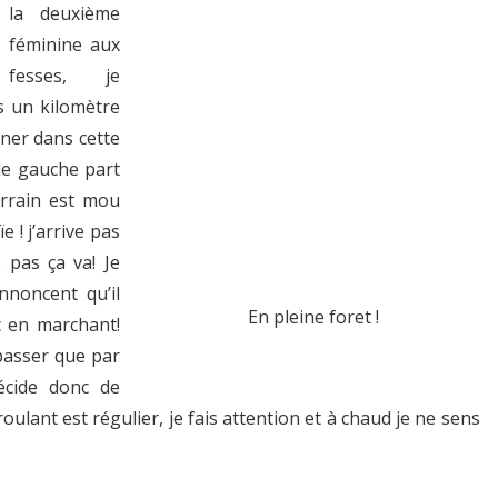
la deuxième
féminine aux
fesses, je
s un kilomètre
nner dans cette
le gauche part
errain est mou
e ! j’arrive pas
 pas ça va! Je
nnoncent qu’il
En pleine foret !
c en marchant!
passer que par
écide donc de
oulant est régulier, je fais attention et à chaud je ne sens