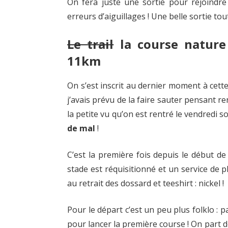
On fera juste une sortie pour rejoindr
..
erreurs d’aiguillages ! Une belle sortie tou
Et
surtout,
Le trail
la course nature
beaucoup
11km
de
plaisir
On s’est inscrit au dernier moment à cett
j’avais prévu de la faire sauter pensant r
la petite vu qu’on est rentré le vendredi so
de mal
!
C’est la première fois depuis le début de
stade est réquisitionné et un service de 
au retrait des dossard et teeshirt : nickel !
Pour le départ c’est un peu plus folklo : p
pour lancer la première course ! On part do