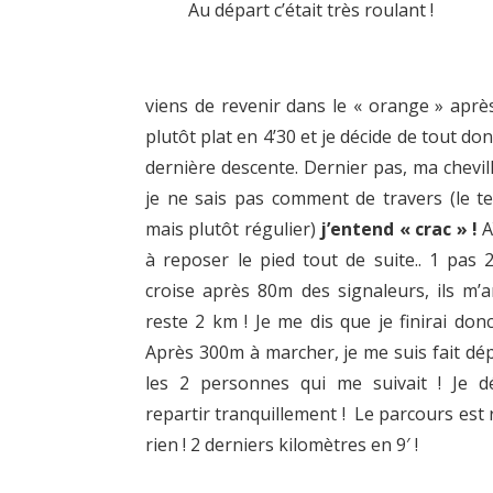
Au départ c’était très roulant !
viens de revenir dans le « orange » aprè
plutôt plat en 4’30 et je décide de tout do
dernière descente. Dernier pas, ma chevil
je ne sais pas comment de travers (le t
mais plutôt régulier)
j’entend « crac » !
Aï
à reposer le pied tout de suite.. 1 pas 2
croise après 80m des signaleurs, ils m’a
reste 2 km ! Je me dis que je finirai don
Après 300m à marcher, je me suis fait dé
les 2 personnes qui me suivait ! Je d
repartir tranquillement ! Le parcours est r
rien ! 2 derniers kilomètres en 9′ !