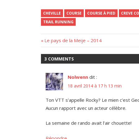
CHEVILLE
COURSE
COURSE À PIED
CREVE C
TRAIL RUNNING
Navigation
Previous
Le pays de la Meije – 2014
Post:
de
3 COMMENTS
l’article
Nolwenn
dit :
18 avril 2014 à 17 h 13 min
Ton VTT s’appelle Rocky? Le mien c’est Ge
Aucun rapport avec un acteur célèbre.
La semaine de rando avait l’air chouette!
Répondre