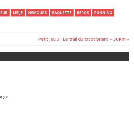
OEUR
MEIJE
NEMOURS
RAQUETTE
REPOS
RUNNING
Next
Petit jeu 3 : Le trail du tacot briard – 30Km
Post:
orge.