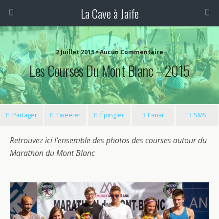
La Cave à Jaife
2 Juillet 2015 • Aucun Commentaire
Les Courses Du Mont Blanc – 2015
Partager
Tweeter
Épingler
E-mail
SMS
Retrouvez ici l’ensemble des photos des courses autour du
Marathon du Mont Blanc