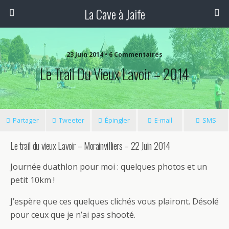
La Cave à Jaife
23 Juin 2014 • 6 Commentaires
Le Trail Du Vieux Lavoir – 2014
Partager
Tweeter
Épingler
E-mail
SMS
Le trail du vieux Lavoir – Morainvilliers – 22 Juin 2014
Journée duathlon pour moi : quelques photos et un
petit 10km !
J’espère que ces quelques clichés vous plairont. Désolé
pour ceux que je n’ai pas shooté.